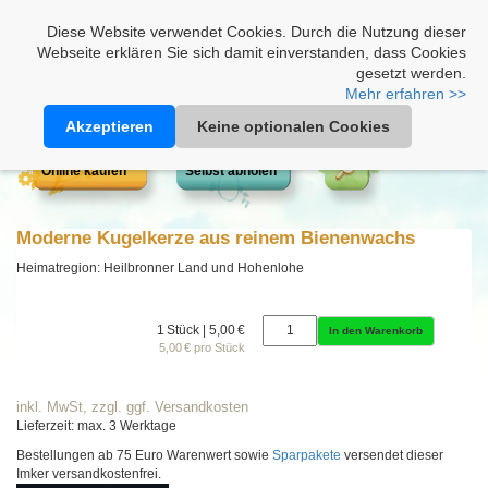
Heimathonig auf Facebook
|
Kunden-Login
|
Warenkorb
Diese Website verwendet Cookies. Durch die Nutzung dieser
Webseite erklären Sie sich damit einverstanden, dass Cookies
gesetzt werden.
Mehr erfahren >>
Akzeptieren
Keine optionalen Cookies
Online kaufen
Selbst abholen
Moderne Kugelkerze aus reinem Bienenwachs
Heimatregion: Heilbronner Land und Hohenlohe
1 Stück | 5,00 €
In den Warenkorb
5,00 € pro Stück
inkl. MwSt, zzgl. ggf. Versandkosten
Lieferzeit: max. 3 Werktage
Bestellungen ab 75 Euro Warenwert sowie
Sparpakete
versendet dieser
Imker versandkostenfrei.