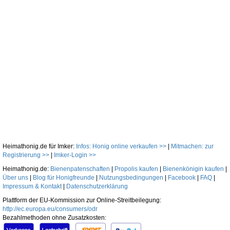
Heimathonig.de für Imker:
Infos: Honig online verkaufen >>
|
Mitmachen: zur
Registrierung >>
|
Imker-Login >>
Heimathonig.de:
Bienenpatenschaften
|
Propolis kaufen
|
Bienenkönigin kaufen
|
Über uns
|
Blog für Honigfreunde
|
Nutzungsbedingungen
|
Facebook
|
FAQ
|
Impressum & Kontakt
|
Datenschutzerklärung
Plattform der EU-Kommission zur Online-Streitbeilegung:
http://ec.europa.eu/consumers/odr
Bezahlmethoden ohne Zusatzkosten: