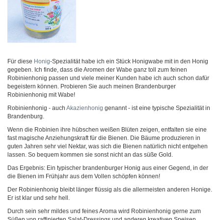
Für diese
Honig
-Spezialität habe ich ein Stück Honigwabe mit in den Honig
gegeben. Ich finde, dass die Aromen der Wabe ganz toll zum feinen
Robinienhonig passen und viele meiner Kunden habe ich auch schon dafür
begeistern können. Probieren Sie auch meinen Brandenburger
Robinienhonig mit Wabe!
Robinienhonig - auch
Akazienhonig
genannt - ist eine typische Spezialität in
Brandenburg.
Wenn die Robinien ihre hübschen weißen Blüten zeigen, entfalten sie eine
fast magische Anziehungskraft für die Bienen. Die Bäume produzieren in
guten Jahren sehr viel Nektar, was sich die Bienen natürlich nicht entgehen
lassen. So bequem kommen sie sonst nicht an das süße Gold.
Das Ergebnis: Ein typischer brandenburger Honig aus einer Gegend, in der
die Bienen im Frühjahr aus dem Vollen schöpfen können!
Der Robinienhonig bleibt länger flüssig als die allermeisten anderen Honige.
Er ist klar und sehr hell.
Durch sein sehr mildes und feines Aroma wird Robinienhonig gerne zum
Süßen von raffinierten Salat-Dressings und anderen kreativen Speisen