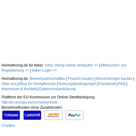
Heimathonig.de für Imker:
Infos: Honig online verkaufen >>
|
Mitmachen: zur
Registrierung >>
|
Imker-Login >>
Heimathonig.de:
Bienenpatenschaften
|
Propolis kaufen
|
Bienenkönigin kaufen
|
Über uns
|
Blog für Honigfreunde
|
Nutzungsbedingungen
|
Facebook
|
FAQ
|
Impressum & Kontakt
|
Datenschutzerklärung
Plattform der EU-Kommission zur Online-Streitbeilegung:
http://ec.europa.eu/consumers/odr
Bezahlmethoden ohne Zusatzkosten:
ChatBot