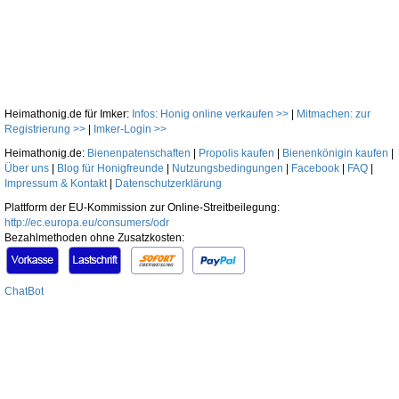
Heimathonig.de für Imker:
Infos: Honig online verkaufen >>
|
Mitmachen: zur
Registrierung >>
|
Imker-Login >>
Heimathonig.de:
Bienenpatenschaften
|
Propolis kaufen
|
Bienenkönigin kaufen
|
Über uns
|
Blog für Honigfreunde
|
Nutzungsbedingungen
|
Facebook
|
FAQ
|
Impressum & Kontakt
|
Datenschutzerklärung
Plattform der EU-Kommission zur Online-Streitbeilegung:
http://ec.europa.eu/consumers/odr
Bezahlmethoden ohne Zusatzkosten:
ChatBot