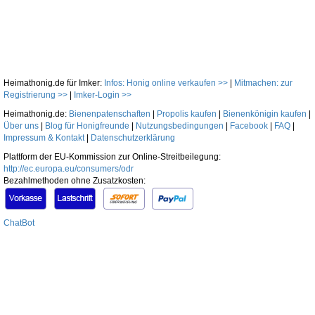
Heimathonig.de für Imker:
Infos: Honig online verkaufen >>
|
Mitmachen: zur
Registrierung >>
|
Imker-Login >>
Heimathonig.de:
Bienenpatenschaften
|
Propolis kaufen
|
Bienenkönigin kaufen
|
Über uns
|
Blog für Honigfreunde
|
Nutzungsbedingungen
|
Facebook
|
FAQ
|
Impressum & Kontakt
|
Datenschutzerklärung
Plattform der EU-Kommission zur Online-Streitbeilegung:
http://ec.europa.eu/consumers/odr
Bezahlmethoden ohne Zusatzkosten:
ChatBot