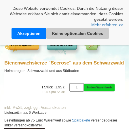
Heimathonig auf Facebook
|
Kunden-Login
|
Warenkorb
Diese Website verwendet Cookies. Durch die Nutzung dieser
Webseite erklären Sie sich damit einverstanden, dass Cookies
gesetzt werden.
Mehr erfahren >>
Akzeptieren
Keine optionalen Cookies
Online kaufen
Selbst abholen
Bienenwachskerze "Seerose" aus dem Schwarzwald
Heimatregion: Schwarzwald und aus Südbaden
1 Stück | 1,95 €
In den Warenkorb
1,95 € pro Stück
inkl. MwSt, zzgl. ggf. Versandkosten
Lieferzeit: max. 6 Werktage
Bestellungen ab 75 Euro Warenwert sowie
Sparpakete
versendet dieser
Imker versandkostenfrei.