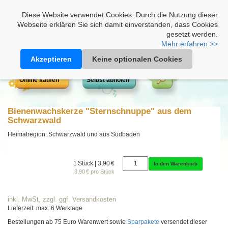
Heimathonig auf Facebook
|
Kunden-Login
|
Warenkorb
Diese Website verwendet Cookies. Durch die Nutzung dieser
Webseite erklären Sie sich damit einverstanden, dass Cookies
gesetzt werden.
Mehr erfahren >>
Akzeptieren
Keine optionalen Cookies
Online kaufen
Selbst abholen
Bienenwachskerze "Sternschnuppe" aus dem
Schwarzwald
Heimatregion: Schwarzwald und aus Südbaden
1 Stück | 3,90 €
In den Warenkorb
3,90 € pro Stück
inkl. MwSt, zzgl. ggf. Versandkosten
Lieferzeit: max. 6 Werktage
Bestellungen ab 75 Euro Warenwert sowie
Sparpakete
versendet dieser