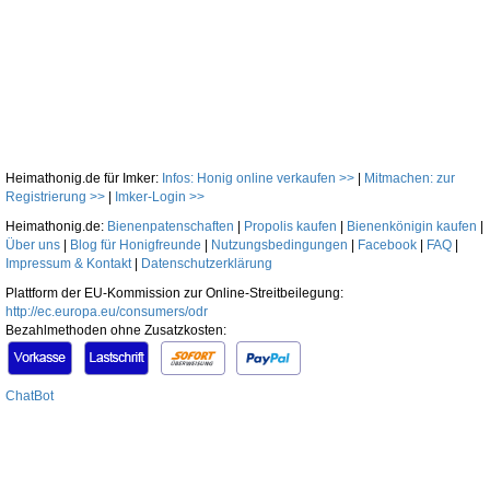
Heimathonig.de für Imker:
Infos: Honig online verkaufen >>
|
Mitmachen: zur
Registrierung >>
|
Imker-Login >>
Heimathonig.de:
Bienenpatenschaften
|
Propolis kaufen
|
Bienenkönigin kaufen
|
Über uns
|
Blog für Honigfreunde
|
Nutzungsbedingungen
|
Facebook
|
FAQ
|
Impressum & Kontakt
|
Datenschutzerklärung
Plattform der EU-Kommission zur Online-Streitbeilegung:
http://ec.europa.eu/consumers/odr
Bezahlmethoden ohne Zusatzkosten:
ChatBot