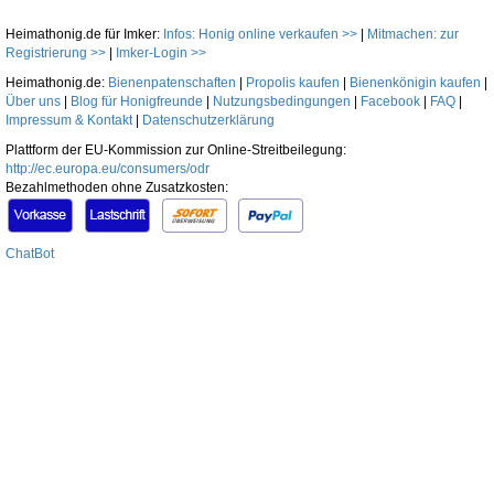
Heimathonig.de für Imker:
Infos: Honig online verkaufen >>
|
Mitmachen: zur
Registrierung >>
|
Imker-Login >>
Heimathonig.de:
Bienenpatenschaften
|
Propolis kaufen
|
Bienenkönigin kaufen
|
Über uns
|
Blog für Honigfreunde
|
Nutzungsbedingungen
|
Facebook
|
FAQ
|
Impressum & Kontakt
|
Datenschutzerklärung
Plattform der EU-Kommission zur Online-Streitbeilegung:
http://ec.europa.eu/consumers/odr
Bezahlmethoden ohne Zusatzkosten:
ChatBot