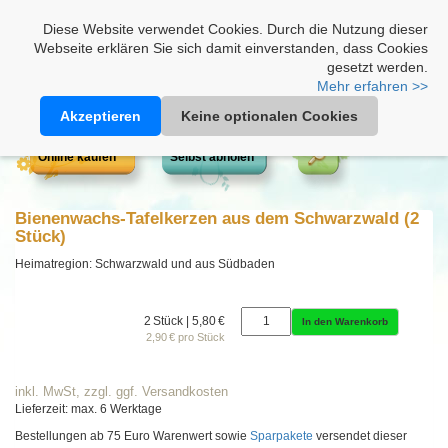
Heimathonig auf Facebook
|
Kunden-Login
|
Warenkorb
Diese Website verwendet Cookies. Durch die Nutzung dieser
Webseite erklären Sie sich damit einverstanden, dass Cookies
gesetzt werden.
Mehr erfahren >>
Akzeptieren
Keine optionalen Cookies
Online kaufen
Selbst abholen
Bienenwachs-Tafelkerzen aus dem Schwarzwald (2
Stück)
Heimatregion: Schwarzwald und aus Südbaden
2 Stück | 5,80 €
In den Warenkorb
2,90 € pro Stück
inkl. MwSt, zzgl. ggf. Versandkosten
Lieferzeit: max. 6 Werktage
Bestellungen ab 75 Euro Warenwert sowie
Sparpakete
versendet dieser