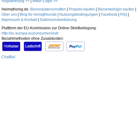
Registrierung >>
|
Imker-Login >>
Heimathonig.de:
Bienenpatenschaften
|
Propolis kaufen
|
Bienenkönigin kaufen
|
Über uns
|
Blog für Honigfreunde
|
Nutzungsbedingungen
|
Facebook
|
FAQ
|
Impressum & Kontakt
|
Datenschutzerklärung
Plattform der EU-Kommission zur Online-Streitbeilegung:
http://ec.europa.eu/consumers/odr
Bezahlmethoden ohne Zusatzkosten:
ChatBot