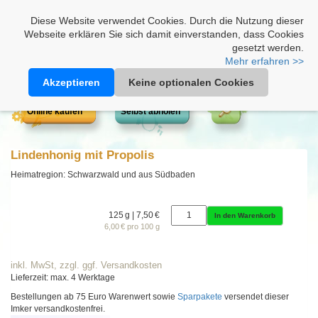
Heimathonig auf Facebook
|
Kunden-Login
|
Warenkorb
Diese Website verwendet Cookies. Durch die Nutzung dieser
Webseite erklären Sie sich damit einverstanden, dass Cookies
gesetzt werden.
Mehr erfahren >>
Akzeptieren
Keine optionalen Cookies
Online kaufen
Selbst abholen
Lindenhonig mit Propolis
Heimatregion: Schwarzwald und aus Südbaden
125 g | 7,50 €
In den Warenkorb
6,00 € pro 100 g
inkl. MwSt, zzgl. ggf. Versandkosten
Lieferzeit: max. 4 Werktage
Bestellungen ab 75 Euro Warenwert sowie
Sparpakete
versendet dieser
Imker versandkostenfrei.