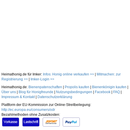
Heimathonig.de für Imker:
Infos: Honig online verkaufen >>
|
Mitmachen: zur
Registrierung >>
|
Imker-Login >>
Heimathonig.de:
Bienenpatenschaften
|
Propolis kaufen
|
Bienenkönigin kaufen
|
Über uns
|
Blog für Honigfreunde
|
Nutzungsbedingungen
|
Facebook
|
FAQ
|
Impressum & Kontakt
|
Datenschutzerklärung
Plattform der EU-Kommission zur Online-Streitbeilegung:
http://ec.europa.eu/consumers/odr
Bezahlmethoden ohne Zusatzkosten: