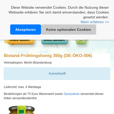
Heimathonig auf Facebook
|
Kunden-Login
|
Warenkorb
Diese Website verwendet Cookies. Durch die Nutzung dieser
Webseite erklären Sie sich damit einverstanden, dass Cookies
gesetzt werden.
Mehr erfahren >>
Akzeptieren
Keine optionalen Cookies
Online kaufen
Selbst abholen
Bioland-Frühlingshonig 350g (DE-ÖKO-006)
Heimatregion: Berlin-Brandenburg
Ausverkauft!
Lieferzeit: max. 4 Werktage
Bestellungen ab 75 Euro Warenwert sowie
Sparpakete
versendet dieser
Imker versandkostenfrei.