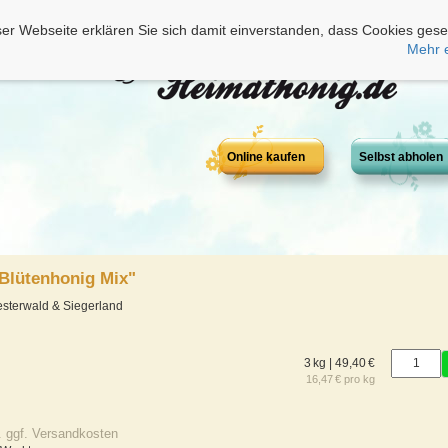
er Webseite erklären Sie sich damit einverstanden, dass Cookies gese
Mehr 
Online kaufen
Selbst abholen
Blütenhonig Mix"
sterwald & Siegerland
3 kg | 49,40 €
16,47 € pro kg
. ggf. Versandkosten