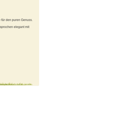
e für den puren Genuss.
sprochen elegant mit