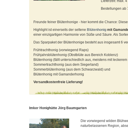
Lieferzeit: max. 
Bestellungen ab
Freunde feiner Blütenhonige - hier kommt die Chance: Diese
Highlight ist einerseits der seltene
Blütenhonig
mit Gamander
einer einzigartigen Harmonie von Süße und Säure. Als Sort
Das Sparpaket der Blütenhonige besteht aus insgesamt 6 ver
Frühtrachthonig (vorwiegend Raps)
Frühjahrsblütenhonig (Obstblüte aus Bereich Koblenz)
Blütenhonig (fällt unterschiedlich aus, meistens mit lecker
Sommertrachthonig (aus dem Siegerland)
Sommerblütenhonig (aus dem Schwarzwald) und
Blütenhonig mit Gamanderhonig
Versandkostenfreie Lieferung!
Imker Honighütte Jörg Baumgarten
Die vorwiegend wilden Blühw
naturbelassenen Region, absei