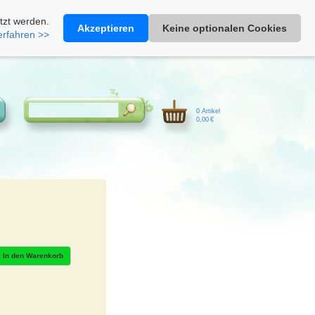
Heimathonig auf Facebook
|
Kunden-Login
|
Warenkorb
tzt werden.
Akzeptieren
Keine optionalen Cookies
erfahren >>
0 Artikel
0,00 €
In den Warenkorb