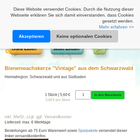
Heimathonig auf Facebook
|
Kunden-Login
|
Warenkorb
Diese Website verwendet Cookies. Durch die Nutzung dieser
Webseite erklären Sie sich damit einverstanden, dass Cookies
gesetzt werden.
Mehr erfahren >>
Akzeptieren
Keine optionalen Cookies
Online kaufen
Selbst abholen
Bienenwachskerze "Vintage" aus dem Schwarzwald
Heimatregion: Schwarzwald und aus Südbaden
1 Stück | 5,60 €
In den Warenkorb
5,60 € pro Stück
inkl. MwSt, zzgl. ggf. Versandkosten
Lieferzeit: max. 6 Werktage
Bestellungen ab 75 Euro Warenwert sowie
Sparpakete
versendet dieser
Imker versandkostenfrei.