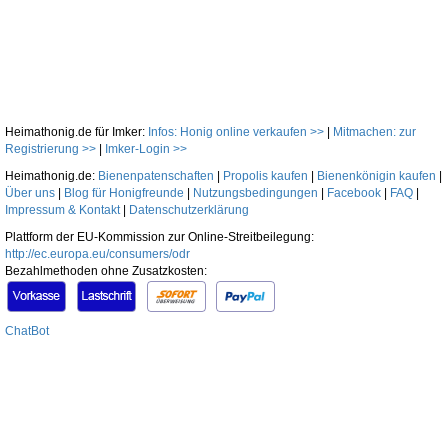
Heimathonig.de für Imker:
Infos: Honig online verkaufen >>
|
Mitmachen: zur
Registrierung >>
|
Imker-Login >>
Heimathonig.de:
Bienenpatenschaften
|
Propolis kaufen
|
Bienenkönigin kaufen
|
Über uns
|
Blog für Honigfreunde
|
Nutzungsbedingungen
|
Facebook
|
FAQ
|
Impressum & Kontakt
|
Datenschutzerklärung
Plattform der EU-Kommission zur Online-Streitbeilegung:
http://ec.europa.eu/consumers/odr
Bezahlmethoden ohne Zusatzkosten:
ChatBot