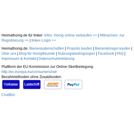
Heimathonig.de für Imker:
Infos: Honig online verkaufen >>
|
Mitmachen: zur
Registrierung >>
|
Imker-Login >>
Heimathonig.de:
Bienenpatenschaften
|
Propolis kaufen
|
Bienenkönigin kaufen
|
Über uns
|
Blog für Honigfreunde
|
Nutzungsbedingungen
|
Facebook
|
FAQ
|
Impressum & Kontakt
|
Datenschutzerklärung
Plattform der EU-Kommission zur Online-Streitbeilegung:
http://ec.europa.eu/consumers/odr
Bezahlmethoden ohne Zusatzkosten:
ChatBot