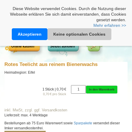
Heimathonig auf Facebook
|
Kunden-Login
|
Warenkorb
Diese Website verwendet Cookies. Durch die Nutzung dieser
Webseite erklären Sie sich damit einverstanden, dass Cookies
gesetzt werden.
Mehr erfahren >>
Akzeptieren
Keine optionalen Cookies
Online kaufen
Selbst abholen
Rotes Teelicht aus reinem Bienenwachs
Heimatregion: Eifel
1 Stück | 0,70 €
In den Warenkorb
0,70 € pro Stück
inkl. MwSt, zzgl. ggf. Versandkosten
Lieferzeit: max. 4 Werktage
Bestellungen ab 75 Euro Warenwert sowie
Sparpakete
versendet dieser
Imker versandkostenfrei.