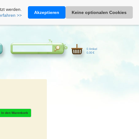
Heimathonig auf Facebook
|
Kunden-Login
|
Warenkorb
tzt werden.
Akzeptieren
Keine optionalen Cookies
erfahren >>
0 Artikel
0,00 €
In den Warenkorb