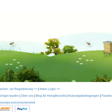
achen: zur Registrierung >>
|
Imker-Login >>
önigin kaufen
|
Über uns
|
Blog für Honigfreunde
|
Nutzungsbedingungen
|
Facebo
ec.europa.eu/consumers/odr