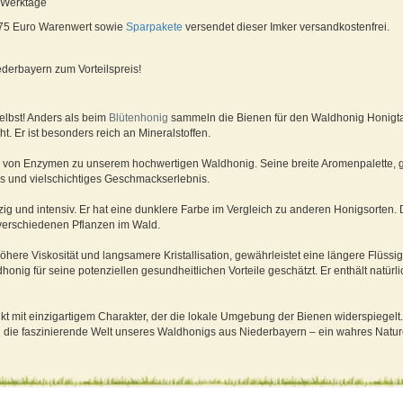
5 Werktage
 75 Euro Warenwert sowie
Sparpakete
versendet dieser Imker versandkostenfrei.
derbayern zum Vorteilspreis!
elbst! Anders als beim
Blütenhonig
sammeln die Bienen für den Waldhonig Honigta
 Er ist besonders reich an Mineralstoffen.
fe von Enzymen zu unserem hochwertigen Waldhonig. Seine breite Aromenpalette, 
xes und vielschichtiges Geschmackserlebnis.
zig und intensiv. Er hat eine dunklere Farbe im Vergleich zu anderen Honigsorte
verschiedenen Pflanzen im Wald.
ere Viskosität und langsamere Kristallisation, gewährleistet eine längere Flüssig
ig für seine potenziellen gesundheitlichen Vorteile geschätzt. Er enthält natürlic
 mit einzigartigem Charakter, der die lokale Umgebung der Bienen widerspiegelt. 
 die faszinierende Welt unseres Waldhonigs aus Niederbayern – ein wahres Nature