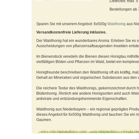
Lieferzeit: max. 
Bestellungen ab
Sparen Sie mit unserem Angebot: 6x500g
Waldhonig
aus Nie
Versandkostenfreie Lieferung inklusive.
Der Waldhonig hat ein wunderbares Aroma: Erleben Sie es s
Ausscheidungen von pflanzensaftsaugenden Insekten entsteht.
Im Bienenstock veredeln die Bienen diesen Honigtau mithil
vielfältigen Blüten und Pflanzen im Wald, bietet ein komple
Honigfreunde beschreiben den Waldhonig oft als kräftig, mal
Gehalt an Mineralien und organischen Substanzen aus den 
Die reichere Textur des Waldhonigs, gekennzeichnet durch höh
Blütenhonig. Ähnlich wie andere Honigsorten wird auch Waldhon
antivirale und entzündungshemmende Eigenschaften.
Waldhonig aus Niederbayern – ein regional geprägtes Produkt
dieses Angebot für 6x500g Waldhonig und tauchen Sie ein in
Gaumen.