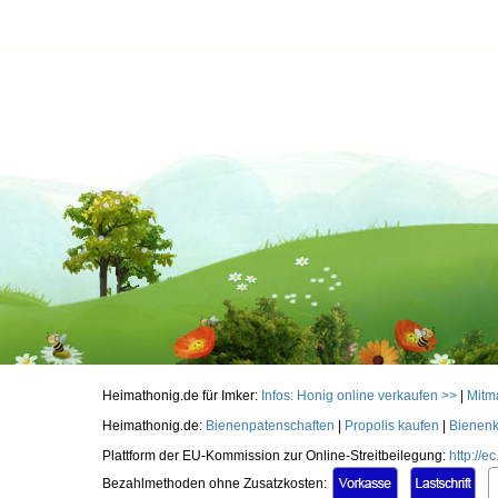
Heimathonig.de für Imker:
Infos: Honig online verkaufen >>
|
Mitm
Heimathonig.de:
Bienenpatenschaften
|
Propolis kaufen
|
Bienenk
Plattform der EU-Kommission zur Online-Streitbeilegung:
http://
Bezahlmethoden ohne Zusatzkosten: