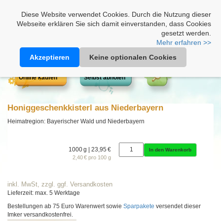
Heimathonig auf Facebook
|
Kunden-Login
|
Warenkorb
Diese Website verwendet Cookies. Durch die Nutzung dieser
Webseite erklären Sie sich damit einverstanden, dass Cookies
gesetzt werden.
Mehr erfahren >>
Akzeptieren
Keine optionalen Cookies
Online kaufen
Selbst abholen
Honiggeschenkkisterl aus Niederbayern
Heimatregion: Bayerischer Wald und Niederbayern
1000 g | 23,95 €
In den Warenkorb
2,40 € pro 100 g
inkl. MwSt, zzgl. ggf. Versandkosten
Lieferzeit: max. 5 Werktage
Bestellungen ab 75 Euro Warenwert sowie
Sparpakete
versendet dieser
Imker versandkostenfrei.