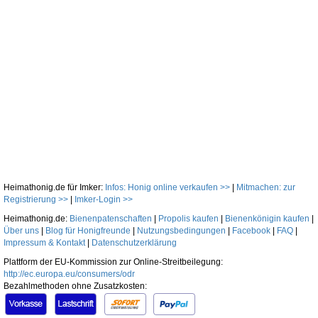
Heimathonig.de für Imker:
Infos: Honig online verkaufen >>
|
Mitmachen: zur
Registrierung >>
|
Imker-Login >>
Heimathonig.de:
Bienenpatenschaften
|
Propolis kaufen
|
Bienenkönigin kaufen
|
Über uns
|
Blog für Honigfreunde
|
Nutzungsbedingungen
|
Facebook
|
FAQ
|
Impressum & Kontakt
|
Datenschutzerklärung
Plattform der EU-Kommission zur Online-Streitbeilegung:
http://ec.europa.eu/consumers/odr
Bezahlmethoden ohne Zusatzkosten: