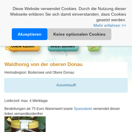
Heimathonig auf Facebook
|
Kunden-Login
|
Warenkorb
Diese Website verwendet Cookies. Durch die Nutzung dieser
Webseite erklären Sie sich damit einverstanden, dass Cookies
gesetzt werden.
Mehr erfahren >>
Akzeptieren
Keine optionalen Cookies
Online kaufen
Selbst abholen
Waldhonig von der oberen Donau
Heimatregion: Bodensee und Obere Donau
Ausverkauft!
Lieferzeit: max. 4 Werktage
Bestellungen ab 75 Euro Warenwert sowie
Sparpakete
versendet dieser
Imker versandkostenfrei.