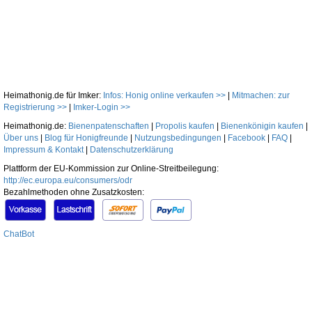
Heimathonig.de für Imker:
Infos: Honig online verkaufen >>
|
Mitmachen: zur
Registrierung >>
|
Imker-Login >>
Heimathonig.de:
Bienenpatenschaften
|
Propolis kaufen
|
Bienenkönigin kaufen
|
Über uns
|
Blog für Honigfreunde
|
Nutzungsbedingungen
|
Facebook
|
FAQ
|
Impressum & Kontakt
|
Datenschutzerklärung
Plattform der EU-Kommission zur Online-Streitbeilegung:
http://ec.europa.eu/consumers/odr
Bezahlmethoden ohne Zusatzkosten:
ChatBot