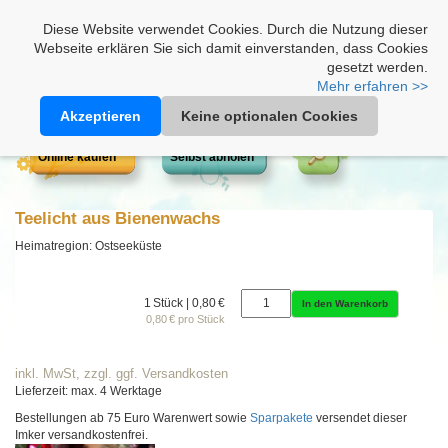
Heimathonig auf Facebook
|
Kunden-Login
|
Warenkorb
Diese Website verwendet Cookies. Durch die Nutzung dieser
Webseite erklären Sie sich damit einverstanden, dass Cookies
gesetzt werden.
Mehr erfahren >>
Akzeptieren
Keine optionalen Cookies
Online kaufen
Selbst abholen
Teelicht aus Bienenwachs
Heimatregion: Ostseeküste
1 Stück | 0,80 €
In den Warenkorb
0,80 € pro Stück
inkl. MwSt, zzgl. ggf. Versandkosten
Lieferzeit: max. 4 Werktage
Bestellungen ab 75 Euro Warenwert sowie
Sparpakete
versendet dieser
Imker versandkostenfrei.