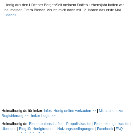
Honig aus den Hüttener BergenSeit meinem fünften Lebensjahr hatten wir
bei meinen Eltern Bienen. Als ich mich dann mit 12 Jahren das erste Mal...
Mehr >
Heimathonig.de für Imker:
Infos: Honig online verkaufen >>
|
Mitmachen: zur
Registrierung >>
|
Imker-Login >>
Heimathonig.de:
Bienenpatenschaften
|
Propolis kaufen
|
Bienenkönigin kaufen
|
Über uns
|
Blog für Honigfreunde
|
Nutzungsbedingungen
|
Facebook
|
FAQ
|