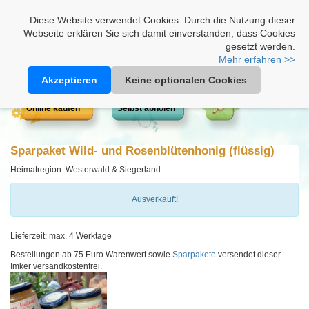
Heimathonig auf Facebook
|
Kunden-Login
|
Warenkorb
Diese Website verwendet Cookies. Durch die Nutzung dieser
Webseite erklären Sie sich damit einverstanden, dass Cookies
gesetzt werden.
Mehr erfahren >>
Akzeptieren
Keine optionalen Cookies
Online kaufen
Selbst abholen
Sparpaket Wild- und Rosenblütenhonig (flüssig)
Heimatregion: Westerwald & Siegerland
Ausverkauft!
Lieferzeit: max. 4 Werktage
Bestellungen ab 75 Euro Warenwert sowie
Sparpakete
versendet dieser
Imker versandkostenfrei.