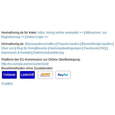
Heimathonig.de für Imker:
Infos: Honig online verkaufen >>
|
Mitmachen: zur
Registrierung >>
|
Imker-Login >>
Heimathonig.de:
Bienenpatenschaften
|
Propolis kaufen
|
Bienenkönigin kaufen
|
Über uns
|
Blog für Honigfreunde
|
Nutzungsbedingungen
|
Facebook
|
FAQ
|
Impressum & Kontakt
|
Datenschutzerklärung
Plattform der EU-Kommission zur Online-Streitbeilegung:
http://ec.europa.eu/consumers/odr
Bezahlmethoden ohne Zusatzkosten:
ChatBot