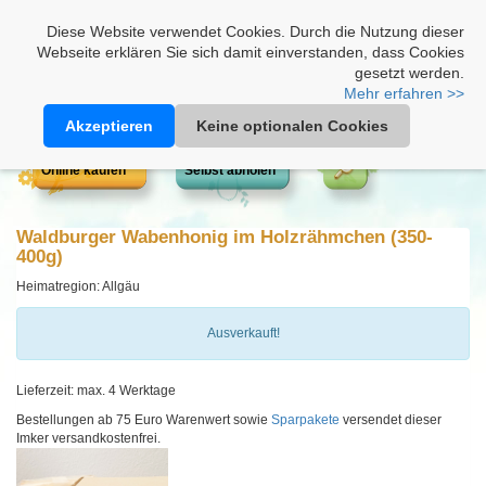
Heimathonig auf Facebook
|
Kunden-Login
|
Warenkorb
Diese Website verwendet Cookies. Durch die Nutzung dieser
Webseite erklären Sie sich damit einverstanden, dass Cookies
gesetzt werden.
Mehr erfahren >>
Akzeptieren
Keine optionalen Cookies
Online kaufen
Selbst abholen
Waldburger Wabenhonig im Holzrähmchen (350-
400g)
Heimatregion: Allgäu
Ausverkauft!
Lieferzeit: max. 4 Werktage
Bestellungen ab 75 Euro Warenwert sowie
Sparpakete
versendet dieser
Imker versandkostenfrei.