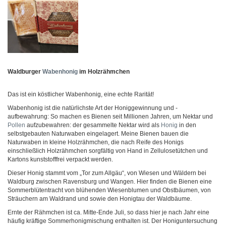
Waldburger
Wabenhonig
im Holzrähmchen
Das ist ein köstlicher Wabenhonig, eine echte Rarität!
Wabenhonig ist die natürlichste Art der Honiggewinnung und -
aufbewahrung: So machen es Bienen seit Millionen Jahren, um Nektar und
Pollen
aufzubewahren: der gesammelte Nektar wird als
Honig
in den
selbstgebauten Naturwaben eingelagert. Meine Bienen bauen die
Naturwaben in kleine Holzrähmchen, die nach Reife des Honigs
einschließlich Holzrähmchen sorgfältig von Hand in Zellulosetütchen und
Kartons kunststofffrei verpackt werden.
Dieser Honig stammt vom „Tor zum Allgäu“, von Wiesen und Wäldern bei
Waldburg zwischen Ravensburg und Wangen. Hier finden die Bienen eine
Sommerblütentracht von blühenden Wiesenblumen und Obstbäumen, von
Sträuchern am Waldrand und sowie den Honigtau der Waldbäume.
Ernte der Rähmchen ist ca. Mitte-Ende Juli, so dass hier je nach Jahr eine
häufig kräftige Sommerhonigmischung enthalten ist. Der Honiguntersuchung