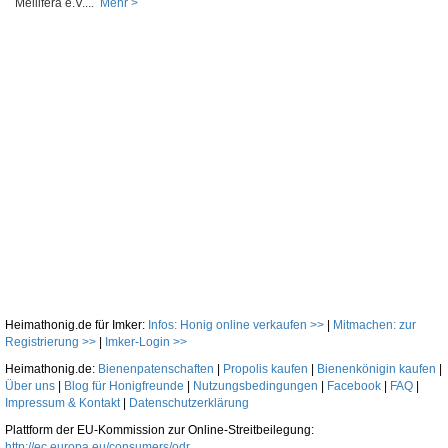
Mellifera e.V....
Mehr >
Heimathonig.de für Imker:
Infos: Honig online verkaufen >>
|
Mitmachen: zur
Registrierung >>
|
Imker-Login >>
Heimathonig.de:
Bienenpatenschaften
|
Propolis kaufen
|
Bienenkönigin kaufen
|
Über uns
|
Blog für Honigfreunde
|
Nutzungsbedingungen
|
Facebook
|
FAQ
|
Impressum & Kontakt
|
Datenschutzerklärung
Plattform der EU-Kommission zur Online-Streitbeilegung:
http://ec.europa.eu/consumers/odr