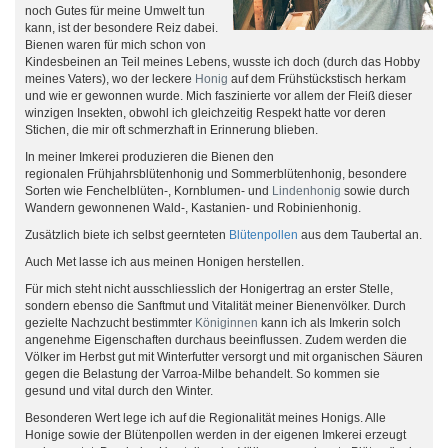
noch Gutes für meine Umwelt tun
kann, ist der besondere Reiz dabei.
Bienen waren für mich schon von
Kindesbeinen an Teil meines Lebens, wusste ich doch (durch das Hobby
meines Vaters), wo der leckere
Honig
auf dem Frühstückstisch herkam
und wie er gewonnen wurde. Mich faszinierte vor allem der Fleiß dieser
winzigen Insekten, obwohl ich gleichzeitig Respekt hatte vor deren
Stichen, die mir oft schmerzhaft in Erinnerung blieben.
In meiner Imkerei produzieren die Bienen den
regionalen Frühjahrsblütenhonig und Sommerblütenhonig, besondere
Sorten wie Fenchelblüten-, Kornblumen- und
Lindenhonig
sowie durch
Wandern gewonnenen Wald-, Kastanien- und Robinienhonig.
Zusätzlich biete ich selbst geernteten
Blütenpollen
aus dem Taubertal an.
Auch Met lasse ich aus meinen Honigen herstellen.
Für mich steht nicht ausschliesslich der Honigertrag an erster Stelle,
sondern ebenso die Sanftmut und Vitalität meiner Bienenvölker. Durch
gezielte Nachzucht bestimmter
Königinnen
kann ich als Imkerin solch
angenehme Eigenschaften durchaus beeinflussen. Zudem werden die
Völker im Herbst gut mit Winterfutter versorgt und mit organischen Säuren
gegen die Belastung der Varroa-Milbe behandelt. So kommen sie
gesund und vital durch den Winter.
Besonderen Wert lege ich auf die Regionalität meines Honigs. Alle
Honige sowie der Blütenpollen werden in der eigenen Imkerei erzeugt