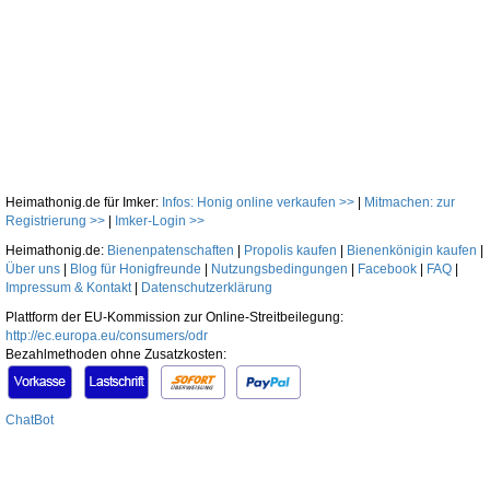
Heimathonig.de für Imker:
Infos: Honig online verkaufen >>
|
Mitmachen: zur
Registrierung >>
|
Imker-Login >>
Heimathonig.de:
Bienenpatenschaften
|
Propolis kaufen
|
Bienenkönigin kaufen
|
Über uns
|
Blog für Honigfreunde
|
Nutzungsbedingungen
|
Facebook
|
FAQ
|
Impressum & Kontakt
|
Datenschutzerklärung
Plattform der EU-Kommission zur Online-Streitbeilegung:
http://ec.europa.eu/consumers/odr
Bezahlmethoden ohne Zusatzkosten:
ChatBot