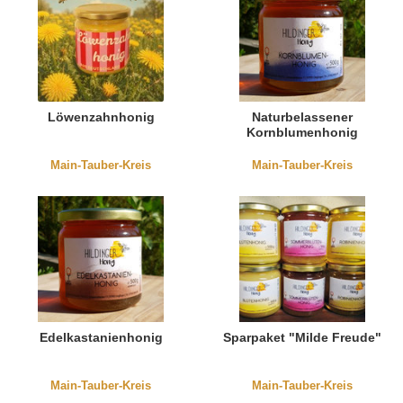
Löwenzahnhonig
Naturbelassener
Kornblumenhonig
Main-Tauber-Kreis
Main-Tauber-Kreis
Edelkastanienhonig
Sparpaket "Milde Freude"
Main-Tauber-Kreis
Main-Tauber-Kreis