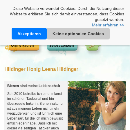
Heimathonig auf Facebook
|
Kunden-Login
|
Warenkorb
Diese Website verwendet Cookies. Durch die Nutzung dieser
Webseite erklären Sie sich damit einverstanden, dass Cookies
gesetzt werden.
Mehr erfahren >>
Akzeptieren
Keine optionalen Cookies
Online kaufen
Selbst abholen
Hildinger Honig Leena Hildinger
Bienen sind meine Leidenschaft
Seit 2010 betreibe ich eine Imkerei
im schönen Taubertal und bin
überzeugte Imkerin. Bienenhaltung
ist aus meinem Leben nicht mehr
wegzudenken und ist für mich eine
Lebensart, für die ich mich bewusst
entschieden habe. Dass ich mit
dieser vielseitigen Tätigkeit auch