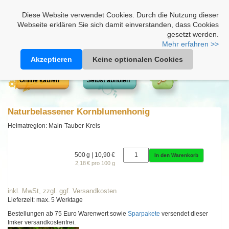
Heimathonig auf Facebook
|
Kunden-Login
|
Warenkorb
Diese Website verwendet Cookies. Durch die Nutzung dieser
Webseite erklären Sie sich damit einverstanden, dass Cookies
gesetzt werden.
Mehr erfahren >>
Akzeptieren
Keine optionalen Cookies
Online kaufen
Selbst abholen
Naturbelassener Kornblumenhonig
Heimatregion: Main-Tauber-Kreis
500 g | 10,90 €
In den Warenkorb
2,18 € pro 100 g
inkl. MwSt, zzgl. ggf. Versandkosten
Lieferzeit: max. 5 Werktage
Bestellungen ab 75 Euro Warenwert sowie
Sparpakete
versendet dieser
Imker versandkostenfrei.