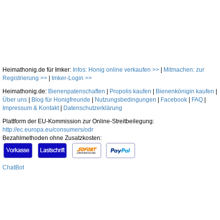
Heimathonig.de für Imker:
Infos: Honig online verkaufen >>
|
Mitmachen: zur
Registrierung >>
|
Imker-Login >>
Heimathonig.de:
Bienenpatenschaften
|
Propolis kaufen
|
Bienenkönigin kaufen
|
Über uns
|
Blog für Honigfreunde
|
Nutzungsbedingungen
|
Facebook
|
FAQ
|
Impressum & Kontakt
|
Datenschutzerklärung
Plattform der EU-Kommission zur Online-Streitbeilegung:
http://ec.europa.eu/consumers/odr
Bezahlmethoden ohne Zusatzkosten:
ChatBot