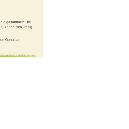
onig
gesammelt. Die
e Bienen sich kräftig
hen Gehalt an