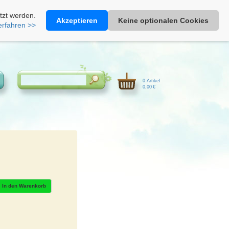
Heimathonig auf Facebook
|
Kunden-Login
|
Warenkorb
tzt werden.
Akzeptieren
Keine optionalen Cookies
erfahren >>
0 Artikel
0,00 €
In den Warenkorb