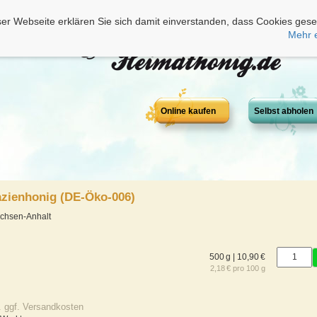
er Webseite erklären Sie sich damit einverstanden, dass Cookies gese
Mehr 
Online kaufen
Selbst abholen
azienhonig (DE-Öko-006)
achsen-Anhalt
500 g | 10,90 €
2,18 € pro 100 g
. ggf. Versandkosten