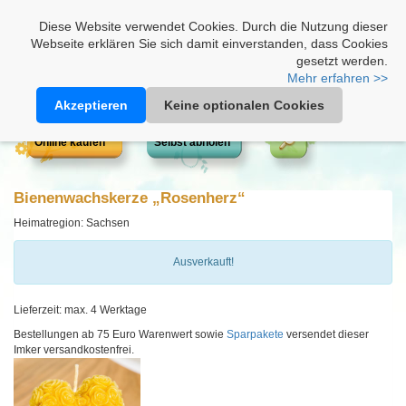
Heimathonig auf Facebook
|
Kunden-Login
|
Warenkorb
Diese Website verwendet Cookies. Durch die Nutzung dieser
Webseite erklären Sie sich damit einverstanden, dass Cookies
gesetzt werden.
Mehr erfahren >>
Akzeptieren
Keine optionalen Cookies
Online kaufen
Selbst abholen
Bienenwachskerze „Rosenherz“
Heimatregion: Sachsen
Ausverkauft!
Lieferzeit: max. 4 Werktage
Bestellungen ab 75 Euro Warenwert sowie
Sparpakete
versendet dieser
Imker versandkostenfrei.