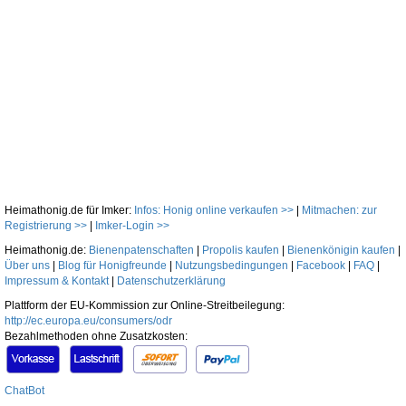
Heimathonig.de für Imker:
Infos: Honig online verkaufen >>
|
Mitmachen: zur
Registrierung >>
|
Imker-Login >>
Heimathonig.de:
Bienenpatenschaften
|
Propolis kaufen
|
Bienenkönigin kaufen
|
Über uns
|
Blog für Honigfreunde
|
Nutzungsbedingungen
|
Facebook
|
FAQ
|
Impressum & Kontakt
|
Datenschutzerklärung
Plattform der EU-Kommission zur Online-Streitbeilegung:
http://ec.europa.eu/consumers/odr
Bezahlmethoden ohne Zusatzkosten:
ChatBot