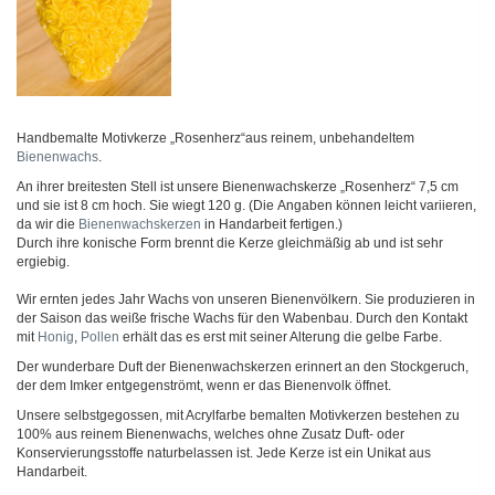
Handbemalte Motivkerze „Rosenherz“aus reinem, unbehandeltem
Bienenwachs
.
An ihrer breitesten Stell ist unsere Bienenwachskerze „Rosenherz“ 7,5 cm
und sie ist 8 cm hoch. Sie wiegt 120 g. (Die Angaben können leicht variieren,
da wir die
Bienenwachskerzen
in Handarbeit fertigen.)
Durch ihre konische Form brennt die Kerze gleichmäßig ab und ist sehr
ergiebig.
Wir ernten jedes Jahr Wachs von unseren Bienenvölkern. Sie produzieren in
der Saison das weiße frische Wachs für den Wabenbau. Durch den Kontakt
mit
Honig
,
Pollen
erhält das es erst mit seiner Alterung die gelbe Farbe.
Der wunderbare Duft der Bienenwachskerzen erinnert an den Stockgeruch,
der dem Imker entgegenströmt, wenn er das Bienenvolk öffnet.
Unsere selbstgegossen, mit Acrylfarbe bemalten Motivkerzen bestehen zu
100% aus reinem Bienenwachs, welches ohne Zusatz Duft- oder
Konservierungsstoffe naturbelassen ist. Jede Kerze ist ein Unikat aus
Handarbeit.