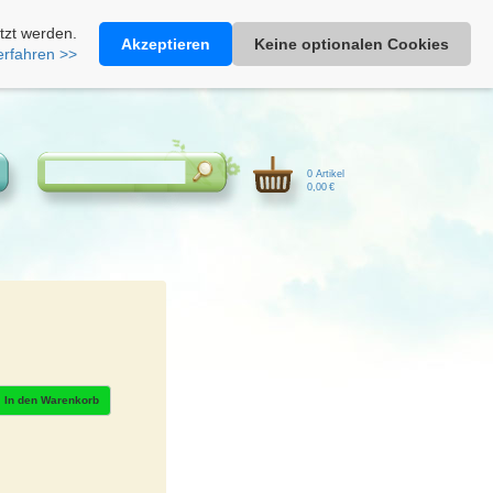
Heimathonig auf Facebook
|
Kunden-Login
|
Warenkorb
tzt werden.
Akzeptieren
Keine optionalen Cookies
erfahren >>
0 Artikel
0,00 €
In den Warenkorb