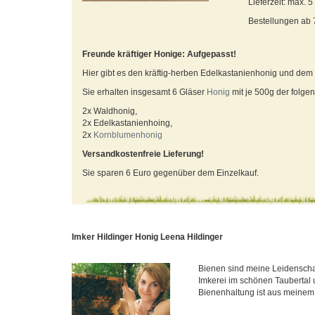
Lieferzeit: max. 
Bestellungen ab
Freunde kräftiger Honige: Aufgepasst!
Hier gibt es den kräftig-herben Edelkastanienhonig und de
Sie erhalten insgesamt 6 Gläser
Honig
mit je 500g der folge
2x Waldhonig,
2x Edelkastanienhoing,
2x
Kornblumenhonig
Versandkostenfreie Lieferung!
Sie sparen 6 Euro gegenüber dem Einzelkauf.
Imker Hildinger Honig Leena Hildinger
Bienen sind meine Leidenschaf
Imkerei im schönen Taubertal 
Bienenhaltung ist aus meinem.