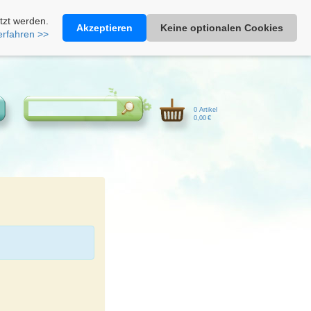
Heimathonig auf Facebook
|
Kunden-Login
|
Warenkorb
tzt werden.
Akzeptieren
Keine optionalen Cookies
erfahren >>
0 Artikel
0,00 €