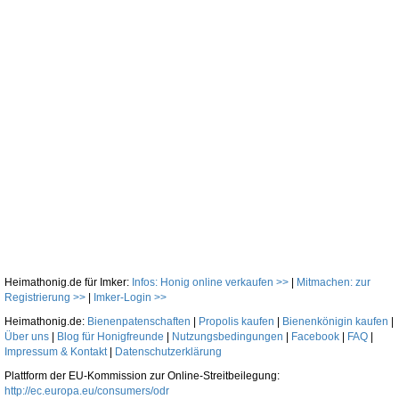
Heimathonig.de für Imker:
Infos: Honig online verkaufen >>
|
Mitmachen: zur
Registrierung >>
|
Imker-Login >>
Heimathonig.de:
Bienenpatenschaften
|
Propolis kaufen
|
Bienenkönigin kaufen
|
Über uns
|
Blog für Honigfreunde
|
Nutzungsbedingungen
|
Facebook
|
FAQ
|
Impressum & Kontakt
|
Datenschutzerklärung
Plattform der EU-Kommission zur Online-Streitbeilegung:
http://ec.europa.eu/consumers/odr