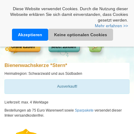
Heimathonig auf Facebook
|
Kunden-Login
|
Warenkorb
Diese Website verwendet Cookies. Durch die Nutzung dieser
Webseite erklären Sie sich damit einverstanden, dass Cookies
gesetzt werden.
Mehr erfahren >>
Akzeptieren
Keine optionalen Cookies
Online kaufen
Selbst abholen
Bienenwachskerze *Stern*
Heimatregion: Schwarzwald und aus Südbaden
Ausverkauft!
Lieferzeit: max. 4 Werktage
Bestellungen ab 75 Euro Warenwert sowie
Sparpakete
versendet dieser
Imker versandkostenfrei.