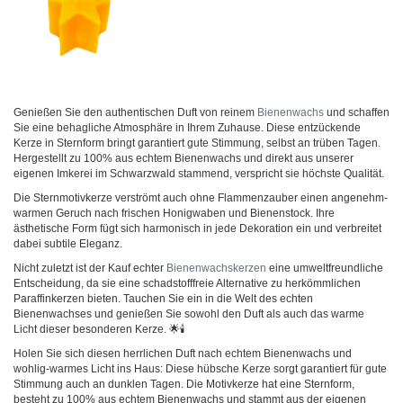
Genießen Sie den authentischen Duft von reinem
Bienenwachs
und schaffen
Sie eine behagliche Atmosphäre in Ihrem Zuhause. Diese entzückende
Kerze in Sternform bringt garantiert gute Stimmung, selbst an trüben Tagen.
Hergestellt zu 100% aus echtem Bienenwachs und direkt aus unserer
eigenen Imkerei im Schwarzwald stammend, verspricht sie höchste Qualität.
Die Sternmotivkerze verströmt auch ohne Flammenzauber einen angenehm-
warmen Geruch nach frischen Honigwaben und Bienenstock. Ihre
ästhetische Form fügt sich harmonisch in jede Dekoration ein und verbreitet
dabei subtile Eleganz.
Nicht zuletzt ist der Kauf echter
Bienenwachskerzen
eine umweltfreundliche
Entscheidung, da sie eine schadstofffreie Alternative zu herkömmlichen
Paraffinkerzen bieten. Tauchen Sie ein in die Welt des echten
Bienenwachses und genießen Sie sowohl den Duft als auch das warme
Licht dieser besonderen Kerze. 🌟🕯️
Holen Sie sich diesen herrlichen Duft nach echtem Bienenwachs und
wohlig-warmes Licht ins Haus: Diese hübsche Kerze sorgt garantiert für gute
Stimmung auch an dunklen Tagen. Die Motivkerze hat eine Sternform,
besteht zu 100% aus echtem Bienenwachs und stammt aus der eigenen