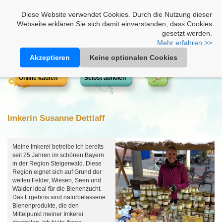
Heimathonig auf Facebook
|
Kunden-Login
|
Warenkorb
Diese Website verwendet Cookies. Durch die Nutzung dieser
Webseite erklären Sie sich damit einverstanden, dass Cookies
gesetzt werden.
Mehr erfahren >>
Akzeptieren
Keine optionalen Cookies
Online kaufen
Selbst abholen
Imkerin Susanne Dettlaff
Meine Imkerei betreibe ich bereits
seit 25 Jahren im schönen Bayern
in der Region Steigerwald. Diese
Region eignet sich auf Grund der
weiten Felder, Wiesen, Seen und
Wälder ideal für die Bienenzucht.
Das Ergebnis sind naturbelassene
Bienenprodukte, die den
Mittelpunkt meiner Imkerei