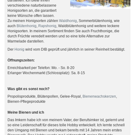
darstellen. Ich biete Ihnen
verschiedene naturbelassene
Honigsorten an, die garantiert
keine Wünsche offen lassen.
Zu meinen Honigsorten zählen
Waldhonig
, Sommerblütenhonig, wie
auch
Blütenhonig
,
Rapshonig
, Waldblütenhonig und weitere leckere
Honigsorten. In meinem Sortiment finden Sie auch Fruchthonige, die
durch Früchte veredelt werden und so eine tolle Alternative zur
Marmelade darstellen.
Der
Honig
wird vom DIB geprüft und jährlich in seiner Reinheit bestätigt.
Öffnungszeiten:
Erreichbarkeit per Telefon: Mo. - So. 8-20
Erlanger Wochenmarkt (Schlossplatz): Sa. 8-15
Was gibt es sonst noch?
Propolisprodukte, Blütenpollen, Gelee-Royal,
Bienenwachskerzen
,
Bienen-Pflegeprodukte
Meine Bienen und ich
Das Imkern habe ich von meinem Vater, der Berufsimker ist, gelernt und
so eine Leidenschaft für dieses tolle Hobby entwickelt. Ich lernte schnell
den Umgang mit Bienen und bekam bereits mit 14 Jahren mein erstes