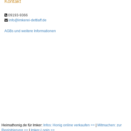
Kontakt
09193-9366
info@imkerei-dettlaff.de
AGBs und weitere Informationen
Heimathonig.de für Imker:
Infos: Honig online verkaufen >>
|
Mitmachen: zur
Registrierung >>
|
Imker-Login >>