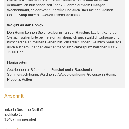
Bienenvolk. Das Hobby wurde zur Leidenschaft, meine Produkte
vermarkte ich nun schon seit über 25 Jahren auf dem Erlanger
Wochenmarkt, an der Wohnungstüre und auch über meinen kleinen
Online-Shop unter http://www.imkerei-dettlaff.de.
Wo gibt es den Honig?
Den Honig können Sie direkt bei mir an der Haustüre kaufen. Kündigen
Sie sich vorher bitte per Telefon an, damit ich auch wirklich zuhause und
nicht gerade an meinen Bienen bin. Zusätzlich finden Sie mich Samstags
auch auf dem Erlanger Wochenmarkt am Schlossplatz zwischen 8:00 -
15:00 Uhr.
Honigsorten
Akazienhonig, Blütenhonig, Fenchelhonig, Rapshonig,
Sommertrachthonig, Waldhonig, Waldblütenhonig, Gewürze in Honig,
Propolis, Pollen
Anschrift
Imkerin Susanne Dettlaff
Eichleite 15
91487 Frimmersdorf