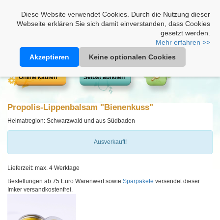
Heimathonig auf Facebook
|
Kunden-Login
|
Warenkorb
Diese Website verwendet Cookies. Durch die Nutzung dieser
Webseite erklären Sie sich damit einverstanden, dass Cookies
gesetzt werden.
Mehr erfahren >>
Akzeptieren
Keine optionalen Cookies
Online kaufen
Selbst abholen
Propolis-Lippenbalsam "Bienenkuss"
Heimatregion: Schwarzwald und aus Südbaden
Ausverkauft!
Lieferzeit: max. 4 Werktage
Bestellungen ab 75 Euro Warenwert sowie
Sparpakete
versendet dieser
Imker versandkostenfrei.