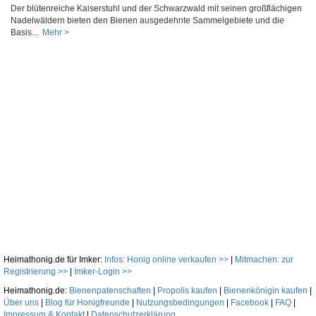
Der blütenreiche Kaiserstuhl und der Schwarzwald mit seinen großflächigen
Nadelwäldern bieten den Bienen ausgedehnte Sammelgebiete und die
Basis...
Mehr >
Heimathonig.de für Imker:
Infos: Honig online verkaufen >>
|
Mitmachen: zur
Registrierung >>
|
Imker-Login >>
Heimathonig.de:
Bienenpatenschaften
|
Propolis kaufen
|
Bienenkönigin kaufen
|
Über uns
|
Blog für Honigfreunde
|
Nutzungsbedingungen
|
Facebook
|
FAQ
|
Impressum & Kontakt
|
Datenschutzerklärung