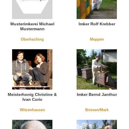
Musterimkerei Michael
Imker Rolf Krebber
Mustermann
Oberhaching
Meppen
Meisterhonig Christine &
Imker Bernd Janthur
Ivan Curic
Witzenhausen
Briesen/Mark