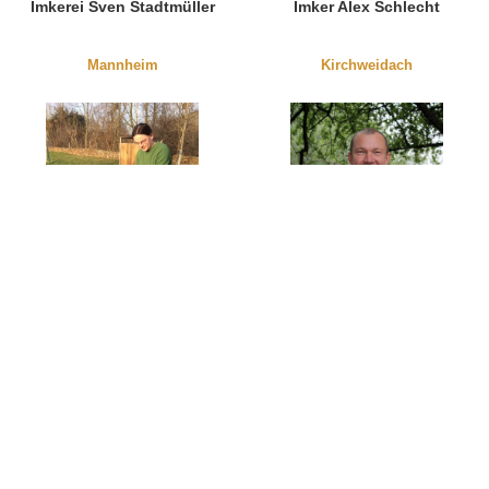
Imkerei Sven Stadtmüller
Imker Alex Schlecht
Mannheim
Kirchweidach
Landimkerei
Imkerei Wendt
Lampertswalde Lars
Thieme
Cavertitz
Paulinenaue