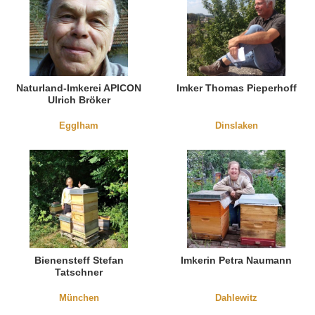
Naturland-Imkerei APICON
Imker Thomas Pieperhoff
Ulrich Bröker
Egglham
Dinslaken
Bienensteff Stefan
Imkerin Petra Naumann
Tatschner
München
Dahlewitz