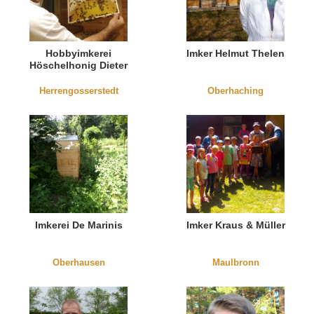
Hobbyimkerei
Imker Helmut Thelen
Höschelhonig Dieter
Höschel
Herrengosserstedt
Oberhaching
Imkerei De Marinis
Imker Kraus & Müller
Oberhausen
Maulbronn