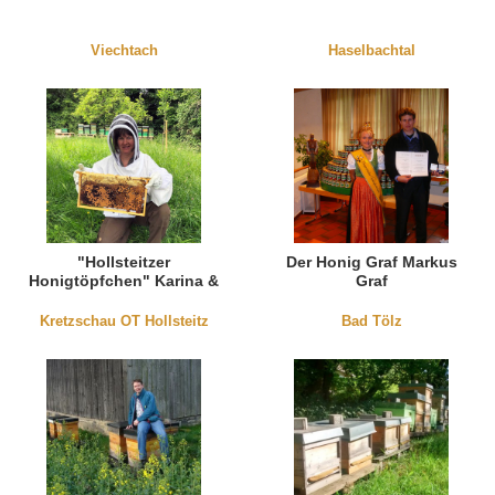
Viechtach
Haselbachtal
"Hollsteitzer
Der Honig Graf Markus
Honigtöpfchen" Karina &
Graf
Alwin Schulze
Kretzschau OT Hollsteitz
Bad Tölz