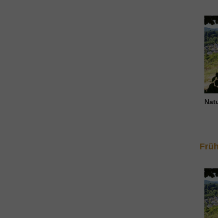
Nat
Früh