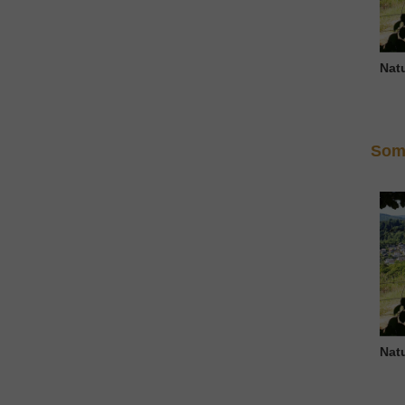
Nat
Som
Nat