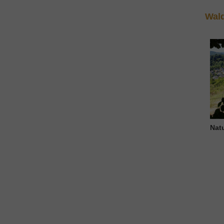
Wal
Nat