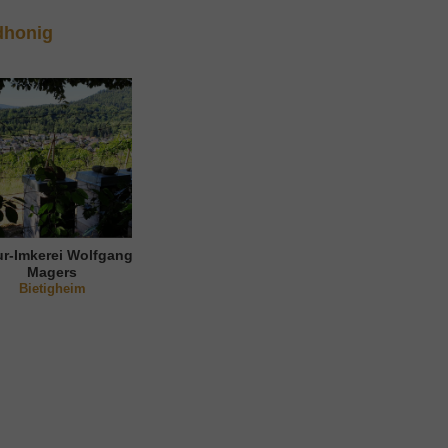
dhonig
ur-Imkerei Wolfgang
Magers
Bietigheim