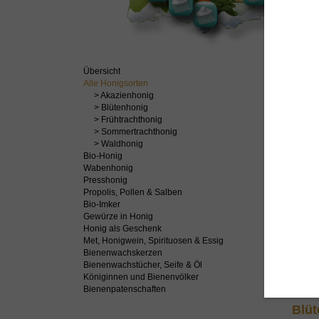
Übersicht
Alle Honigsorten
Aka
> Akazienhonig
> Blütenhonig
> Frühtrachthonig
> Sommertrachthonig
> Waldhonig
Bio-Honig
Wabenhonig
Presshonig
Propolis, Pollen & Salben
Bio-Imker
Gewürze in Honig
Honig als Geschenk
Met, Honigwein, Spirituosen & Essig
Nat
Bienenwachskerzen
Bienenwachstücher, Seife & Öl
Königinnen und Bienenvölker
Bienenpatenschaften
Blüt