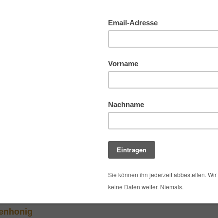
auswählen >
zienhonig
ur-Imkerei Wolfgang
Magers
Bietigheim
enhonig