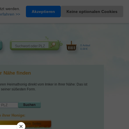
Heimathonig auf Facebook
|
Kunden-Login
|
Warenkorb
tzt werden.
Akzeptieren
Keine optionalen Cookies
erfahren >>
0 Artikel
0,00 €
er Nähe finden
hren Heimathonig direkt vom Imker in Ihrer Nähe: Das ist
 seiner süßesten Form.
 ihrer Honige: