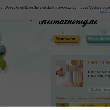
er Webseite erklären Sie sich damit einverstanden, dass Cookies gese
Mehr 
Online kaufen
Selbst abholen
Imker in d
Holen Sie sich I
Umweltschutz in
Wählen Sie Imker anhand der Farbe
Alle Regionen