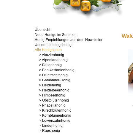
Übersicht
Neue Honige im Sortiment
Wal
Honig-Empfehlungen aus dem Newsletter
Unsere Lieblingshonige
Alle Honigsorten
> Akazienhonig
> Alpenlandhonig
> Blütenhonig
> Edelkastanienhonig
> Frühtrachthonig
> Gamander-Honig
> Heidehonig
> Heidelbeerhonig
> Himbeerhonig
> Obstblütenhonig
> Phaceliahonig
> Kirschblütenhonig
> Kornblumenhonig
> Löwenzahnhonig
> Lindenhonig
> Rapshonig