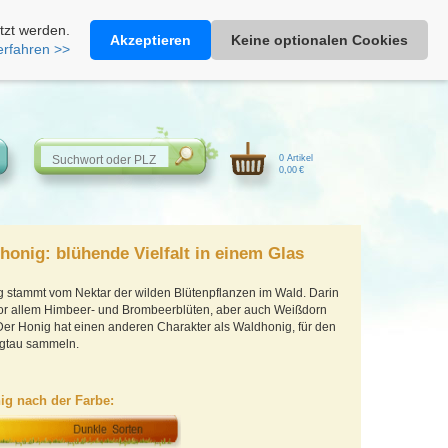
Heimathonig auf Facebook
|
Kunden-Login
|
Warenkorb
tzt werden.
Akzeptieren
Keine optionalen Cookies
erfahren >>
0 Artikel
0,00 €
honig: blühende Vielfalt in einem Glas
 stammt vom Nektar der wilden Blütenpflanzen im Wald. Darin
vor allem Himbeer- und Brombeerblüten, aber auch Weißdorn
Der Honig hat einen anderen Charakter als Waldhonig, für den
igtau sammeln.
ig nach der Farbe: