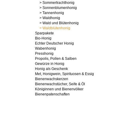
> Sommertrachthonig
> Sonnenblumenhonig
> Tannenhonig
> Waldhonig
> Wald und Blütenhonig
> Waldblütenhonig
Sparpakete
Bio-Honig
Echter Deutscher Honig
Wabenhonig
Presshonig
Propolis, Pollen & Salben
Gewürze in Honig
Honig als Geschenk
Met, Honigwein, Spirituosen & Essig
Bienenwachskerzen
Bienenwachstücher, Seife & Öl
Königinnen und Bienenvölker
Bienenpatenschaften