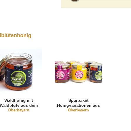
dblütenhonig
Waldhonig mit
Sparpaket
Waldblüte aus dem
Honigvariationen aus
Oberbayern
Weilachtal
dem Weilachtal
Oberbayern
(Oberbayern)
(Oberbayern)