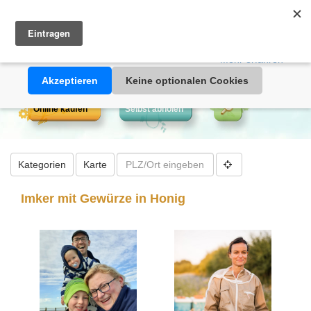
Heimathonig auf Facebook
|
Kunden-Login
|
Warenkorb
Diese Website verwendet Cookies. Durch die Nutzung dieser
Webseite erklären Sie sich damit einverstanden, dass Cookies
gesetzt werden.
Mehr erfahren >>
Akzeptieren
Keine optionalen Cookies
Online kaufen
Selbst abholen
Kategorien
Karte
Imker mit Gewürze in Honig