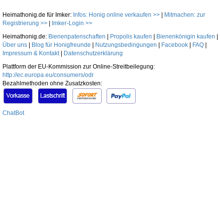
Heimathonig.de für Imker:
Infos: Honig online verkaufen >>
|
Mitmachen: zur
Registrierung >>
|
Imker-Login >>
Heimathonig.de:
Bienenpatenschaften
|
Propolis kaufen
|
Bienenkönigin kaufen
|
Über uns
|
Blog für Honigfreunde
|
Nutzungsbedingungen
|
Facebook
|
FAQ
|
Impressum & Kontakt
|
Datenschutzerklärung
Plattform der EU-Kommission zur Online-Streitbeilegung:
http://ec.europa.eu/consumers/odr
Bezahlmethoden ohne Zusatzkosten:
ChatBot