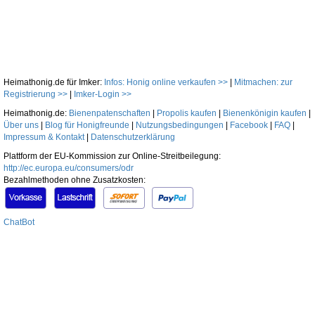
Heimathonig.de für Imker:
Infos: Honig online verkaufen >>
|
Mitmachen: zur
Registrierung >>
|
Imker-Login >>
Heimathonig.de:
Bienenpatenschaften
|
Propolis kaufen
|
Bienenkönigin kaufen
|
Über uns
|
Blog für Honigfreunde
|
Nutzungsbedingungen
|
Facebook
|
FAQ
|
Impressum & Kontakt
|
Datenschutzerklärung
Plattform der EU-Kommission zur Online-Streitbeilegung:
http://ec.europa.eu/consumers/odr
Bezahlmethoden ohne Zusatzkosten:
ChatBot