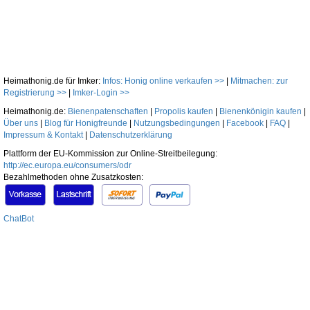
Heimathonig.de für Imker:
Infos: Honig online verkaufen >>
|
Mitmachen: zur
Registrierung >>
|
Imker-Login >>
Heimathonig.de:
Bienenpatenschaften
|
Propolis kaufen
|
Bienenkönigin kaufen
|
Über uns
|
Blog für Honigfreunde
|
Nutzungsbedingungen
|
Facebook
|
FAQ
|
Impressum & Kontakt
|
Datenschutzerklärung
Plattform der EU-Kommission zur Online-Streitbeilegung:
http://ec.europa.eu/consumers/odr
Bezahlmethoden ohne Zusatzkosten:
ChatBot