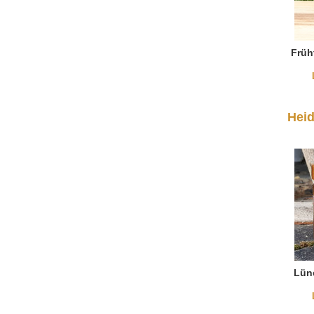
Früh
Hei
Lün