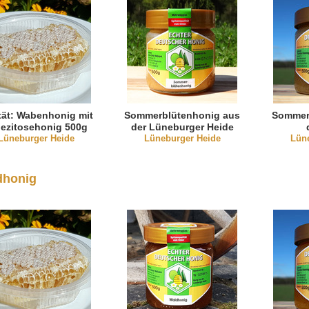
tät: Wabenhonig mit
Sommerblütenhonig aus
Sommer
ezitosehonig 500g
der Lüneburger Heide
Lüneburger Heide
Lüneburger Heide
Lün
dhonig