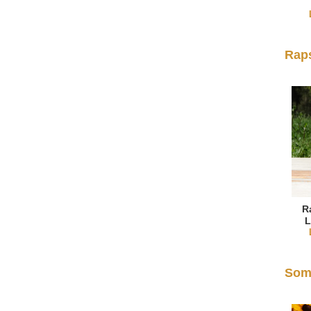
Rap
R
L
Som