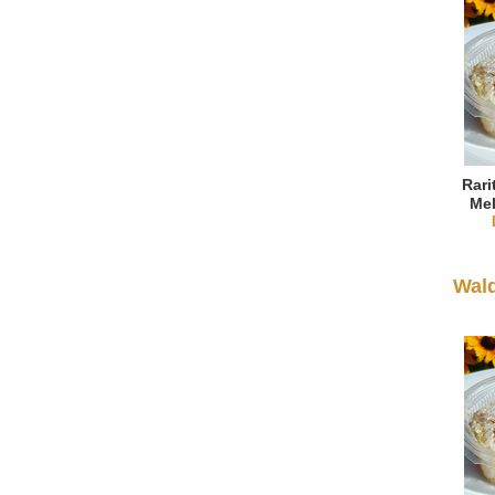
Rari
Mel
Wal