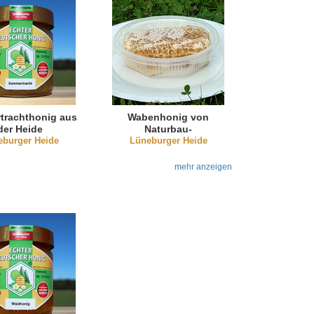
trachthonig aus
Wabenhonig von
der Heide
Naturbau-
eburger Heide
Sommertrachthonig
Lüneburger Heide
500g
mehr anzeigen