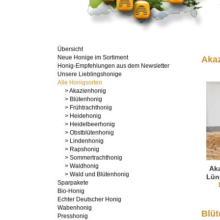
Übersicht
Neue Honige im Sortiment
Aka
Honig-Empfehlungen aus dem Newsletter
Unsere Lieblingshonige
Alle Honigsorten
> Akazienhonig
> Blütenhonig
> Frühtrachthonig
> Heidehonig
> Heidelbeerhonig
> Obstblütenhonig
> Lindenhonig
> Rapshonig
> Sommertrachthonig
> Waldhonig
Ak
> Wald und Blütenhonig
Lün
Sparpakete
Bio-Honig
Echter Deutscher Honig
Wabenhonig
Blüt
Presshonig