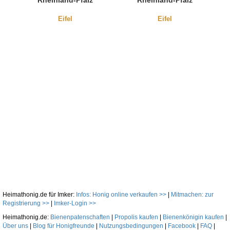
Rheinland-Pfalz
Rheinland-Pfalz
"Bienen erleben"
"Eigener Honig"
Eifel
Eifel
Heimathonig.de für Imker:
Infos: Honig online verkaufen >>
|
Mitmachen: zur
Registrierung >>
|
Imker-Login >>
Heimathonig.de:
Bienenpatenschaften
|
Propolis kaufen
|
Bienenkönigin kaufen
|
Über uns
|
Blog für Honigfreunde
|
Nutzungsbedingungen
|
Facebook
|
FAQ
|