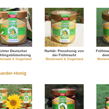
Echter Deutscher
Rarität: Presshonig von
Frühtra
hlingsblütenhonig
der Frühtracht
dem
terwald & Siegerland
s dem Westerwald
Westerwald & Siegerland
Westerw
ander-Honig