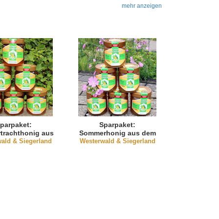
mehr anzeigen
parpaket:
Sparpaket:
trachthonig aus
Sommerhonig aus dem
ald & Siegerland
 Westerwald
Westerwald & Siegerland
Westerwald (natürlich
(flüssig)
kandiert)