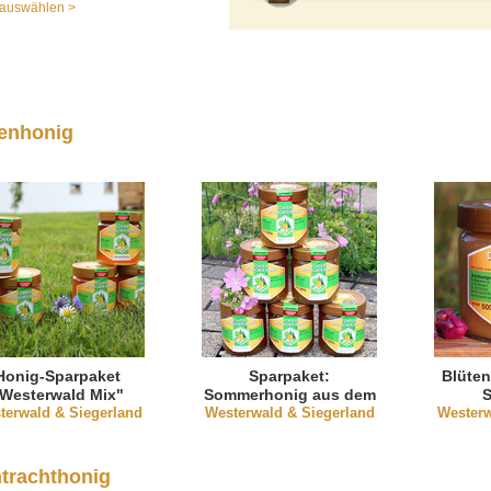
auswählen >
enhonig
Honig-Sparpaket
Sparpaket:
Blüte
Westerwald Mix"
Sommerhonig aus dem
S
terwald & Siegerland
Westerwald & Siegerland
Westerwald (natürlich
Westerw
kandiert)
trachthonig