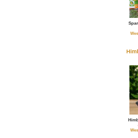
Spar
Wes
Him
Himb
Wes