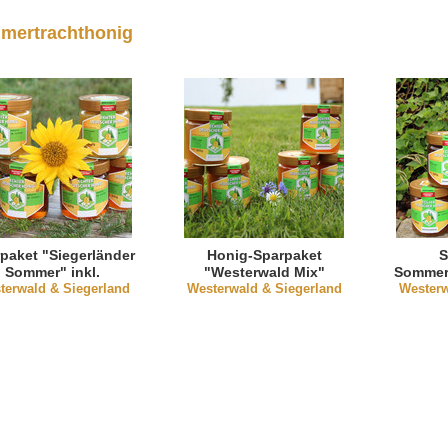
mertrachthonig
paket "Siegerländer
Honig-Sparpaket
S
Sommer" inkl.
"Westerwald Mix"
Sommer
terwald & Siegerland
Blütenhonig mit
Westerwald & Siegerland
Westerw
dem
Gamander