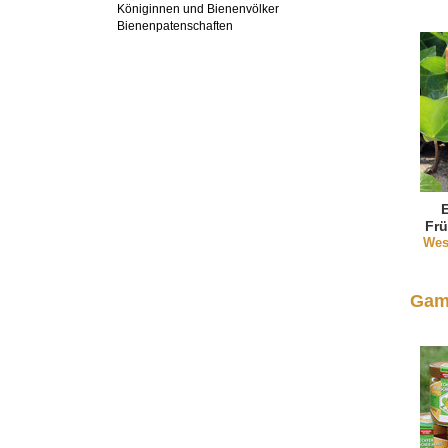
Königinnen und Bienenvölker
Bienenpatenschaften
Frü
Wes
au
Gam