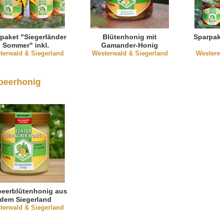
paket "Siegerländer
Blütenhonig mit
Sparpak
Sommer" inkl.
Gamander-Honig
terwald & Siegerland
Blütenhonig mit
Westerwald & Siegerland
Westerw
Gamander
beerhonig
eerblütenhonig aus
dem Siegerland
terwald & Siegerland