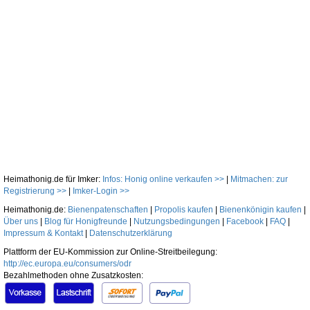
Heimathonig.de für Imker:
Infos: Honig online verkaufen >>
|
Mitmachen: zur
Registrierung >>
|
Imker-Login >>
Heimathonig.de:
Bienenpatenschaften
|
Propolis kaufen
|
Bienenkönigin kaufen
|
Über uns
|
Blog für Honigfreunde
|
Nutzungsbedingungen
|
Facebook
|
FAQ
|
Impressum & Kontakt
|
Datenschutzerklärung
Plattform der EU-Kommission zur Online-Streitbeilegung:
http://ec.europa.eu/consumers/odr
Bezahlmethoden ohne Zusatzkosten: