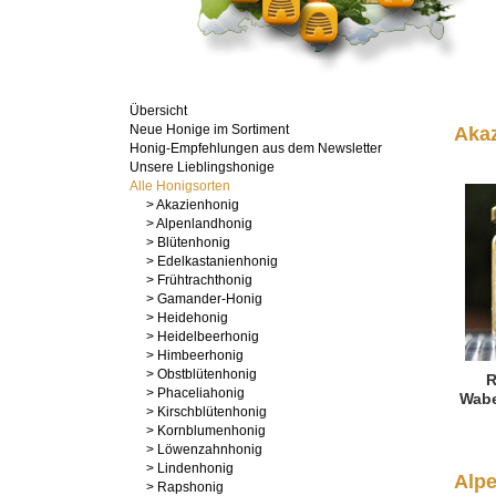
Übersicht
Neue Honige im Sortiment
Aka
Honig-Empfehlungen aus dem Newsletter
Unsere Lieblingshonige
Alle Honigsorten
> Akazienhonig
> Alpenlandhonig
> Blütenhonig
> Edelkastanienhonig
> Frühtrachthonig
> Gamander-Honig
> Heidehonig
> Heidelbeerhonig
> Himbeerhonig
> Obstblütenhonig
R
> Phaceliahonig
Wabe
> Kirschblütenhonig
> Kornblumenhonig
> Löwenzahnhonig
> Lindenhonig
Alp
> Rapshonig