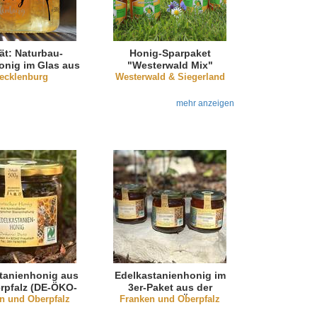
tät: Naturbau-
Honig-Sparpaket
nig im Glas aus
"Westerwald Mix"
cklenburg
ecklenburg
Westerwald & Siegerland
mehr anzeigen
tanienhonig aus
Edelkastanienhonig im
rpfalz (DE-ÖKO-
3er-Paket aus der
n und Oberpfalz
001)
Oberpfalz (DE-ÖKO-001)
Franken und Oberpfalz