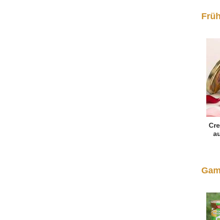
Früh
Cre
a
Gam