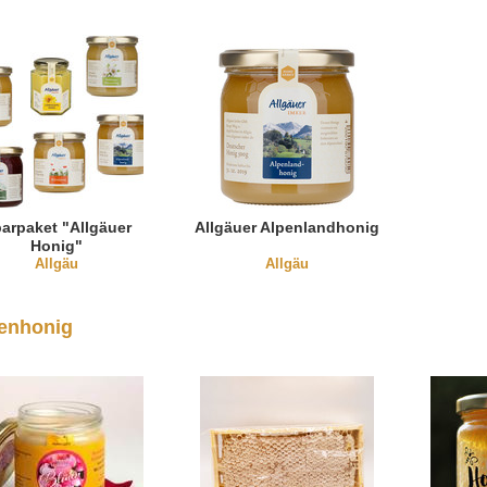
arpaket "Allgäuer
Allgäuer Alpenlandhonig
Honig"
Allgäu
Allgäu
enhonig