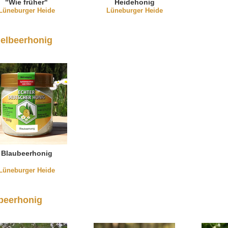
"Wie früher"
Heidehonig
Lüneburger Heide
(Wabenhonig im Glas)
Lüneburger Heide
elbeerhonig
Blaubeerhonig
Lüneburger Heide
beerhonig