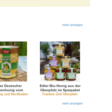
mehr anzeigen
er Deutscher
Edler Bio-Honig aus der
ienhonig vom
Oberpfalz im Sparpaket
erg und Nordbaden
heingraben
Franken und Oberpfalz
(DE-ÖKO-001)
mehr anzeigen