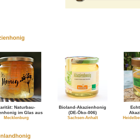
zienhonig
arität: Naturbau-
Bioland-Akazienhonig
Echt
nhonig im Glas aus
(DE-Öko-006)
Akaz
Mecklenburg
Mecklenburg
Sachsen-Anhalt
Heidelb
R
enlandhonig