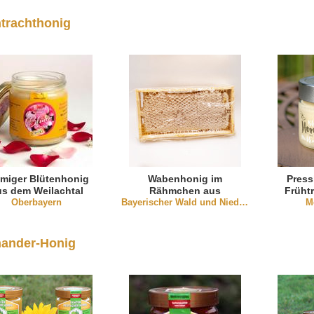
trachthonig
miger Blütenhonig
Wabenhonig im
Press
us dem Weilachtal
Rähmchen aus
Früht
(Oberbayern)
Oberbayern
Niederbayern (mind.
Bayerischer Wald und Niederbayern
Meck
M
500g)
ander-Honig