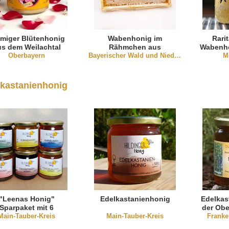
miger Blütenhonig
Wabenhonig im
Rari
us dem Weilachtal
Rähmchen aus
Wabenho
(Oberbayern)
Oberbayern
Niederbayern (mind.
Bayerischer Wald und Niederbayern
Me
M
500g)
kastanienhonig
"Leenas Honig"
Edelkastanienhonig
Edelkas
Sparpaket mit 6
der Obe
Main-Tauber-Kreis
Honigsorten
Main-Tauber-Kreis
Franke