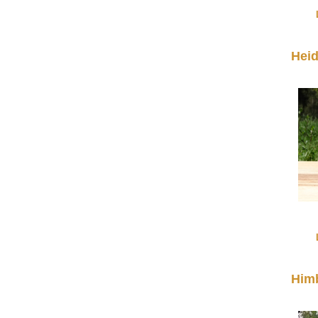
Heid
Him