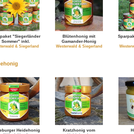
paket "Siegerländer
Blütenhonig mit
Sparpak
Sommer" inkl.
Gamander-Honig
terwald & Siegerland
Blütenhonig mit
Westerwald & Siegerland
Westerw
Gamander
dehonig
eburger Heidehonig
Kratzhonig vom
H