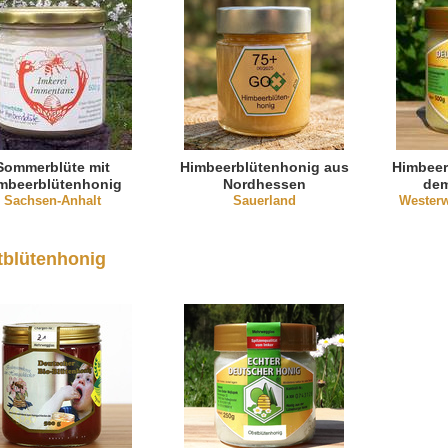
Sommerblüte mit
Himbeerblütenhonig aus
Himbeer
mbeerblütenhonig
Nordhessen
dem
Sachsen-Anhalt
Sauerland
Westerw
blütenhonig