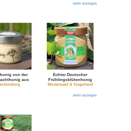
mehr anzeigen
honig von der
Echter Deutscher
rachthonig aus
Frühlingsblütenhonig
lenburg 250g
ecklenburg
Westerwald & Siegerland
aus dem Westerwald
mehr anzeigen