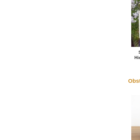
Hi
Obst