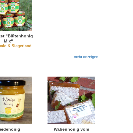
et "Blütenhonig
Mix"
ald & Siegerland
mehr anzeigen
eidehonig
Wabenhonig vom