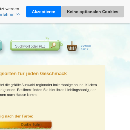
Heimathonig auf Facebook
|
Kunden-Login
|
Warenkorb
tzt werden.
Akzeptieren
Keine optionalen Cookies
erfahren >>
0 Artikel
0,00 €
gsorten für jeden Geschmack
tet die größte Auswahl regionaler Imkerhonige online. Klicken
nigsorten: Bestimmt finden Sie hier Ihren Lieblingshonig, der
hnen nach Hause kommt...
ig nach der Farbe: