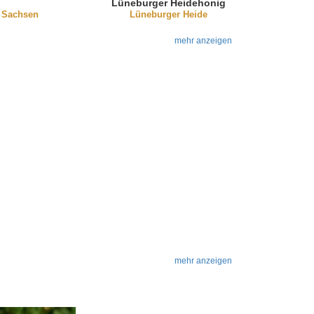
Lüneburger Heidehonig
Sachsen
Lüneburger Heide
"Direkt aus dem
Bienenstock" 500g
mehr anzeigen
mehr anzeigen