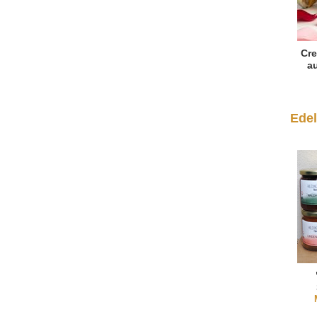
Cre
a
Edel