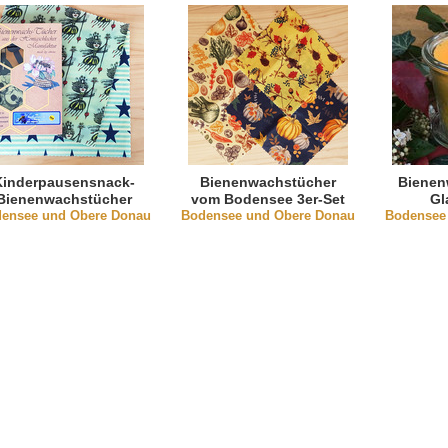
Kinderpausensnack-
Bienenwachstücher
Bienen
Bienenwachstücher
vom Bodensee 3er-Set
Gl
ensee und Obere Donau
2er-Pack
Bodensee und Obere Donau
"Pflanzen"
Bodensee
"Bienenkönigin"