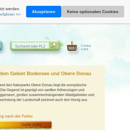
Heimathonig auf Facebook
|
Kunden-Login
|
Warenkorb
tzt werden.
Akzeptieren
Keine optionalen Cookies
erfahren >>
0 Artikel
0,00 €
 dem Gebiet Bodensee und Obere Donau
nd des Naturparks Obere Donau liegt die europäische
 Die Gegend ist geprägt von sanften Höhenzügen und
Baggerseen, großen zusammenhängenden Waldgebieten und
echslung der Landschaft zeichnet auch den Honig aus.
ig nach der Farbe: