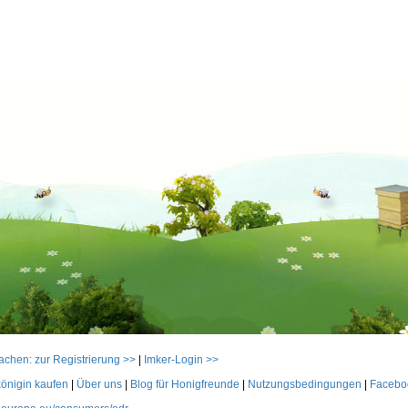
achen: zur Registrierung >>
|
Imker-Login >>
önigin kaufen
|
Über uns
|
Blog für Honigfreunde
|
Nutzungsbedingungen
|
Facebo