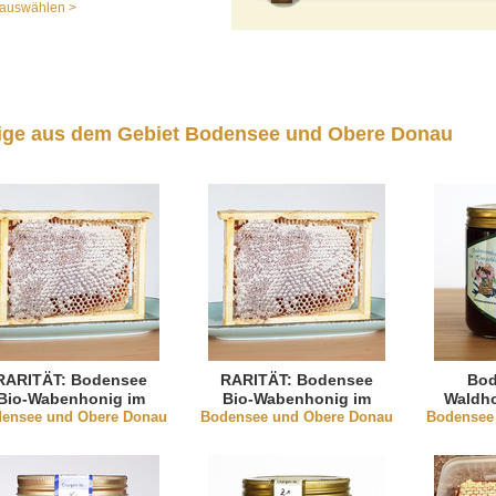
auswählen >
ige aus dem Gebiet Bodensee und Obere Donau
RARITÄT: Bodensee
RARITÄT: Bodensee
Bod
Bio-Wabenhonig im
Bio-Wabenhonig im
Waldh
ensee und Obere Donau
Rähmchen 700g (DE-
Bodensee und Obere Donau
Rähmchen 900g (DE-
Bodensee
ÖKO-003)
ÖKO-003)