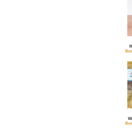
R
Bod
W
Bod