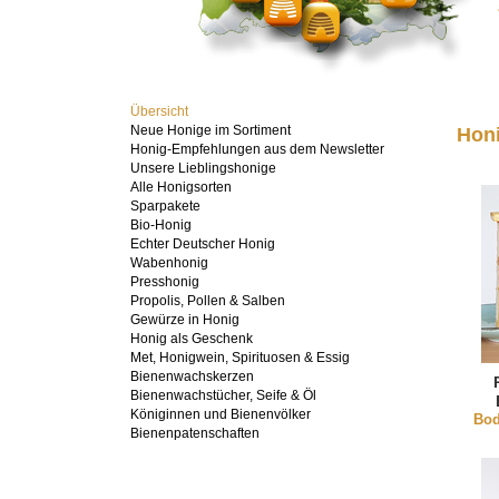
Übersicht
Neue Honige im Sortiment
Hon
Honig-Empfehlungen aus dem Newsletter
Unsere Lieblingshonige
Alle Honigsorten
Sparpakete
Bio-Honig
Echter Deutscher Honig
Wabenhonig
Presshonig
Propolis, Pollen & Salben
Gewürze in Honig
Honig als Geschenk
Met, Honigwein, Spirituosen & Essig
Bienenwachskerzen
Bienenwachstücher, Seife & Öl
Königinnen und Bienenvölker
Bod
Bienenpatenschaften