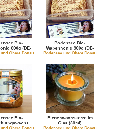
ensee Bio-
Bodensee Bio-
onig 800g (DE-
Wabenhonig 900g (DE-
 und Obere Donau
KO-003)
Bodensee und Obere Donau
ÖKO-003)
ensee Bio-
Bienenwachskerze im
cklungswachs
Glas (80ml)
 und Obere Donau
chs) (DE-ÖKO-
Bodensee und Obere Donau
003)