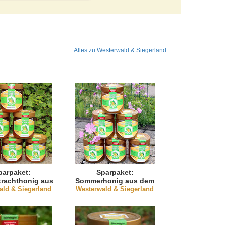
Alles zu Westerwald & Siegerland
parpaket:
Sparpaket:
rachthonig aus
Sommerhonig aus dem
ald & Siegerland
 Westerwald
Westerwald & Siegerland
Westerwald (natürlich
(flüssig)
kandiert)