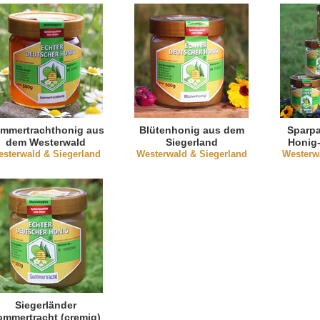
(flüssig)
mmertrachthonig aus
Blütenhonig aus dem
Sparpa
dem Westerwald
Siegerland
Honig-
sterwald & Siegerland
(flüssig)
Westerwald & Siegerland
Westerw
P
Siegerländer
ommertracht (cremig)