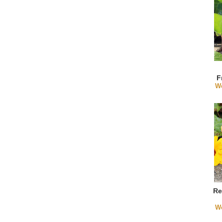
F
We
Re
We