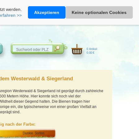
Heimathonig auf Facebook
|
Kunden-Login
|
Warenkorb
tzt werden.
Akzeptieren
Keine optionalen Cookies
erfahren >>
0 Artikel
0,00 €
dem Westerwald & Siegerland
sregion Westerwald & Siegerland ist geprägt durch zahlreiche
600 Metern Höhe. Hier konnte sich noch viel der
Wildheit dieser Gegend halten. Die Bienen tragen hier
onige ein, die typischerweise von einer großen Vielfalt an
eprägt sind.
ig nach der Farbe: