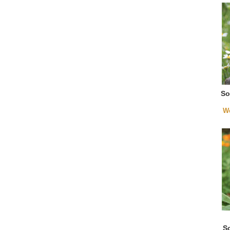
So
We
S